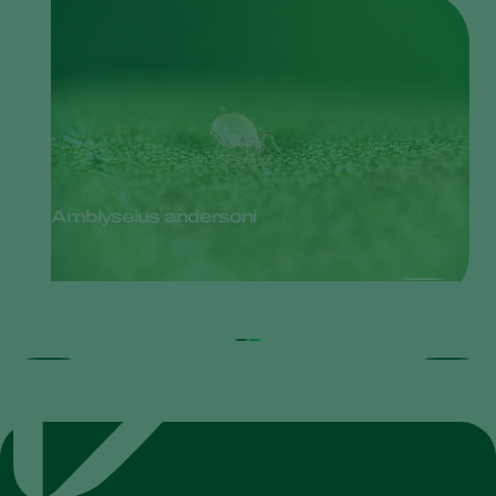
Amblyseius andersoni