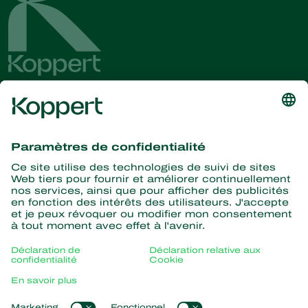
Recevez les dernières
nouvelles et informations
S’abonner ici
La nature pour partenaire
Acariens Prédateurs
À propos de Koppert
Insectes prédateurs
Parasitoïdes
Qui sommes nous ?
Nématodes entomopathogènes
Liens populaires