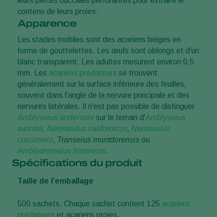
leurs pièces buccales perforantes pour extraire le
contenu de leurs proies.
Apparence
Les stades mobiles sont des acariens beiges en
forme de gouttelettes. Les œufs sont oblongs et d'un
blanc transparent. Les adultes mesurent environ 0,5
mm. Les
acariens prédateurs
se trouvent
généralement sur la surface inférieure des feuilles,
souvent dans l'angle de la nervure principale et des
nervures latérales. Il n'est pas possible de distinguer
Amblyseius andersoni
sur le terrain d'
Amblyseius
swirskii
,
Neoseiulus californicus
,
Neoseiulus
cucumeris
,
Transeius montdorensis
ou
Amblydromalus limonicus
.
Spécifications du produit
Taille de l'emballage
500 sachets. Chaque sachet contient 125
acariens
prédateurs
et acariens proies.