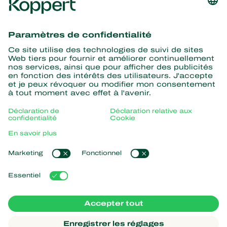
Recevez les dernières
nouvelles et informations
S’abonner ici
La nature pour partenaire
Acariens Prédateurs
À propos de Koppert
Insectes prédateurs
Parasitoïdes
Qui sommes nous ?
Nématodes entomopathogènes
Liens populaires
Actualités & informations
Micro-organismes bénéfiques
Travailler chez Koppert
Protection des cultures
Retour d’expérience
Contact
Pollinisation
Boutique en ligne
Koppert Global
Koppert One
Gérer les cookies
Déclaration de confidentialité