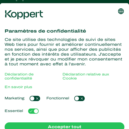
Recevez les dernières
nouvelles et informations
S’abonner ici
La nature pour partenaire
Acariens Prédateurs
À propos de Koppert
Insectes prédateurs
Parasitoïdes
Qui sommes nous ?
Nématodes entomopathogènes
Liens populaires
Actualités & informations
Micro-organismes bénéfiques
Travailler chez Koppert
Protection des cultures
Retour d’expérience
Contact
Pollinisation
Boutique en ligne
Koppert Global
Koppert One
Gérer les cookies