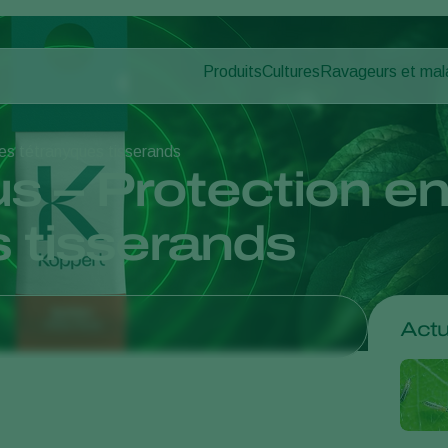
Produits
Cultures
Ravageurs et mal
Ravageurs des pl
Protection des cultures
Légumes sous abris
Maladies des plan
Lutte contre les maladies
Plantes ornementales et 
les tétranyques tisserands
Pollinisation
Fruits
us – Protection e
Santé des plantes
Légumes de plein champ
Application
Cultures arables
s tisserands
Piégeage de détection
Actu