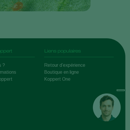
ppert
Liens populaires
s ?
Retour d’expérience
rmations
Boutique en ligne
Koppert
Koppert One