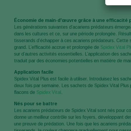
Économie de main-d'œuvre grâce à une efficacité 
Les générations suivantes d’acariens prédateurs émergea
dans les cultures et ce, sur une période prolongée. Résultat
tisserands d’échapper à ces acariens prédateurs. Cette st
grand. L’efficacité accrue et prolongée de
Spidex Vital Pl
sur d’autres activités essentielles. L’application des sac
traduit par des économies potentielles en matière de ma
Application facile
Spidex Vital Plus est facile à utiliser. Introduisez les sac
deux fois par semaine. Les sachets de Spidex Vital Plus 
flacons de
Spidex Vital
.
Nés pour se battre
Les acariens prédateurs de Spidex Vital sont nés pour 
donne un meilleur contrôle sur les foyers, développant de
une preuve de prédation. Une fois que les acariens préd
tisserands, la couleur changera graduellement pour passe