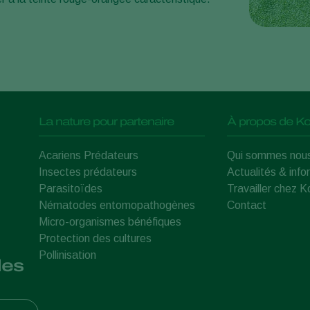
La nature pour partenaire
À propos de Ko
Acariens Prédateurs
Qui sommes nou
Insectes prédateurs
Actualités & info
Parasitoïdes
Travailler chez 
Nématodes entomopathogènes
Contact
Micro-organismes bénéfiques
Protection des cultures
Pollinisation
les