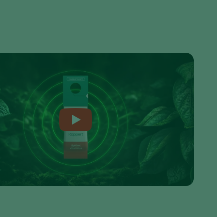
Greece
Hungary
India
Italy
Kenya
Korea
Mexico
Netherlands
Paraguay
Poland
Portugal
Russia
South Africa
Spain