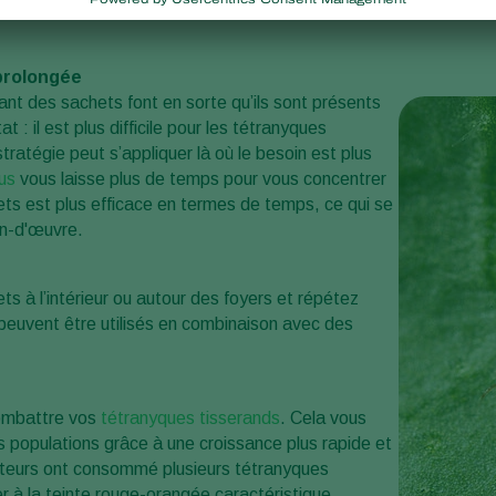
prolongée
nt des sachets font en sorte qu’ils sont présents
 : il est plus difficile pour les tétranyques
ratégie peut s’appliquer là où le besoin est plus
us
vous laisse plus de temps pour vous concentrer
hets est plus efficace en termes de temps, ce qui se
in-d'œuvre.
hets à l’intérieur ou autour des foyers et répétez
peuvent être utilisés en combinaison avec des
combattre vos
tétranyques tisserands
. Cela vous
s populations grâce à une croissance plus rapide et
ateurs ont consommé plusieurs tétranyques
r à la teinte rouge-orangée caractéristique.