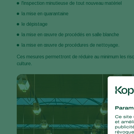
l'inspection minutieuse de tout nouveau matériel
la mise en quarantaine
le dépistage
la mise en œuvre de procédés en salle blanche
la mise en œuvre de procédures de nettoyage.
Ces mesures permettront de réduire au minimum les ris
culture.