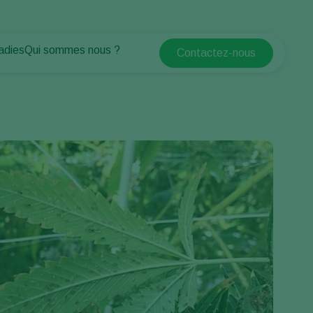
adies
Qui sommes nous ?
Contactez-nous
Koppert Global
antes
Qui sommes nous ?
Argentina
tes
Espaces verts
Actualités & informations
Austria
Travailler chez Koppert
Belgium
Contact
Brasil
Canada (English)
Canada (French)
Ecuador
Finland (Finnish)
Finland (Swedish)
France
Germany